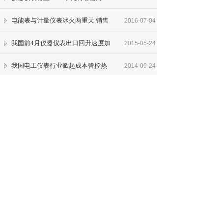
电能表与计量仪表冰火两重天 销售
2016-07-04
我国前4月仪器仪表出口回升速度加
2015-05-24
我国电工仪表行业掀起成本管控热
2014-09-24
仪器仪表：数字智能化发展成趋势
2014-09-24
低碳产业给仪器仪表行业带来发展新
2014-09-24
浙江仪器仪表业的现状和竞争力
2014-09-24
仪器仪表设计的现代化和智能化研究
2014-09-24
五.一(4月30日-5月4日)放
2019-04-20
上海晨通精密仪器面向全国诚征代理
2016-01-24