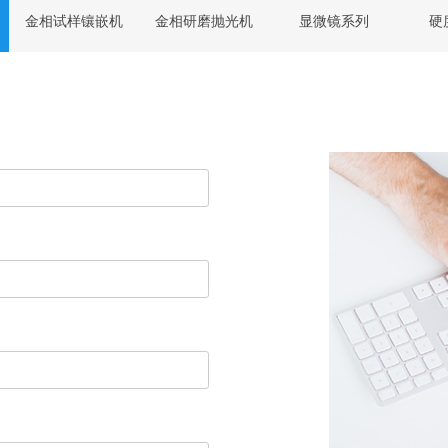
金相试样镶嵌机
金相研磨抛光机
显微镜系列
硬